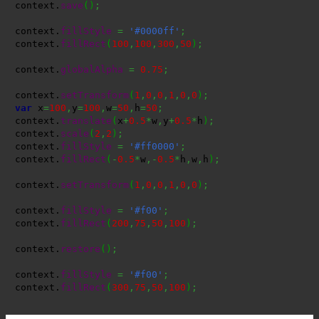
context.
save
(
)
;
context.
fillStyle
=
'#0000ff'
;
context.
fillRect
(
100
,
100
,
300
,
50
)
;
context.
globalAlpha
=
0.75
;
context.
setTransform
(
1
,
0
,
0
,
1
,
0
,
0
)
;
var
 x
=
100
,
y
=
100
,
w
=
50
,
h
=
50
;
context.
translate
(
x
+
0.5
*
w
,
y
+
0.5
*
h
)
;
context.
scale
(
2
,
2
)
;
context.
fillStyle
=
'#ff0000'
;
context.
fillRect
(
-
0.5
*
w
,-
0.5
*
h
,
w
,
h
)
;
context.
setTransform
(
1
,
0
,
0
,
1
,
0
,
0
)
;
context.
fillStyle
=
'#f00'
;
context.
fillRect
(
200
,
75
,
50
,
100
)
;
context.
restore
(
)
;
context.
fillStyle
=
'#f00'
;
context.
fillRect
(
300
,
75
,
50
,
100
)
;