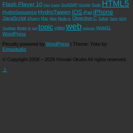
HTML5
Flash Player 10
GoASAP
Gulp
Google
Flex
Game
iOS
iPhone
HydroTween
HydroSequence
iPad
JavaScript
Objective-C
jQuery
Mac
Node.js
Safari
Map
Sass
SiON
web
topic
video
WebGL
three.js
TextMate
tool
webcam
WordPress
Proudly powered by
WordPress
|
Theme: Yoko by
Elmastudio
© Copyright 2008 ~ 2026 Hiroaki Okubo All rights reserved.
上