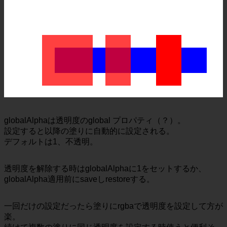
globalAlphaは透明度のglobal プロパティ（？）。
設定すると以降の塗りに自動的に設定される。
デフォルトは1、不透明。
透明度を解除する時はglobalAlphaに1をセットするか、
globalAlpha適用前にsaveしrestoreする。
一回だけの設定だったら塗りにrgbaで透明度を設定して方が
楽。