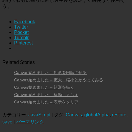
続けて複数の塗りに同じ透明度を設定する時使うと便利そ
う。
Facebook
Twitter
Pocket
Tumblr
Pinterest
Related Stories
Canvas始めました – 矩形を回転させる
Canvas始めました – 拡大・縮小とかやってみる
Canvas始めました – 矩形を描く
Canvas始めました – 移動しましょ
Canvas始めました – 表示をクリア
カテゴリー:
JavaScript
| タグ:
Canvas
,
globalAlpha
,
restore
,
save
|
パーマリンク