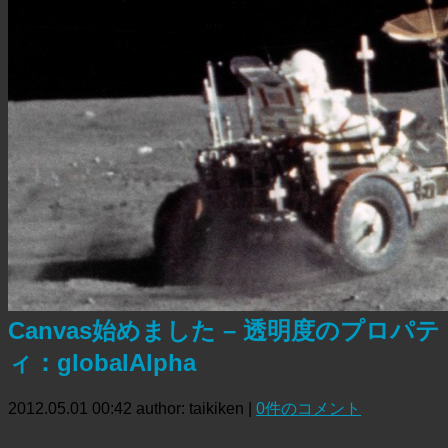
Canvas始めました – 透明度のプロパテ
ィ：globalAlpha
2012.05.01 00:42
author: taikiken
|
0件のコメント