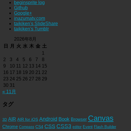
beginsprite log
Github
Google+
inazumatv.com
taikiken's SlideShare
taikiken's Tumblr
2026年8月
日
月
火
水
木
金
土
1
2
3
4
5
6
7
8
9
10
11
12
13
14
15
16
17
18
19
20
21
22
23
24
25
26
27
28
29
30
31
« 11月
タグ
Canvas
Android
Book
AIR
Browser
AIR for iOS
3D
CSS3
CSS
Chrome
CS4
Event
Flash Builder
editor
Compass