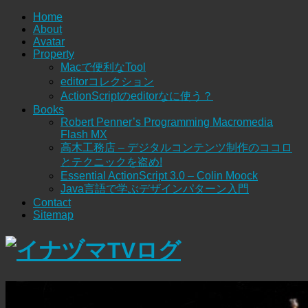
Home
About
Avatar
Property
Macで便利なTool
editorコレクション
ActionScriptのeditorなに使う？
Books
Robert Penner’s Programming Macromedia
Flash MX
高木工務店 – デジタルコンテンツ制作のココロ
とテクニックを盗め!
Essential ActionScript 3.0 – Colin Moock
Java言語で学ぶデザインパターン入門
Contact
Sitemap