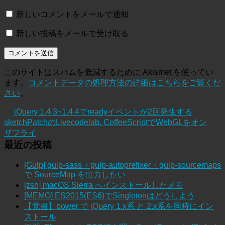
新しいコメントをメールで通知
新しい投稿をメールで受け取る
このサイトはスパムを低減するために Akismet を使ってい
ます。
コメントデータの処理方法の詳細はこちらをご覧くだ
さい
。
jQuery 1.4.3~1.4.4でreadyイベントが2回発生する
sketchPatchのLivecodelab, CoffeeScriptでWebGLをオン
ザフライ
最近の投稿
[Gulp] gulp-sass + gulp-autoprefixer + gulp-sourcemaps
で SourceMap を出力したい
[zsh] macOS Sierra へインストールしたメモ
[MEMO] ES2015(ES6)でSingletonはどうしよう
【覚書】bower で jQuery 1.x系 と 2.x系を同時にイン
ストール