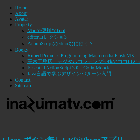
Home
About
Avatar
Property
Macで便利なTool
editorコレクション
ActionScriptのeditorなに使う？
Books
Robert Penner’s Programming Macromedia Flash MX
高木工務店 – デジタルコンテンツ制作のココロと
Essential ActionScript 3.0 – Colin Moock
Java言語で学ぶデザインパターン入門
Contact
Sitemap
Clear, ボタン無しUIのiPhoneアプリ