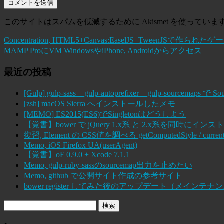
このサイトはスパムを低減するために Akismet を使っていま
Concentration, HTML5+Canvas:EaselJS+TweenJSで作られたゲ
MAMP ProにVM WindowsやiPhone, Androidからアクセス
最近の投稿
[Gulp] gulp-sass + gulp-autoprefixer + gulp-sourcema
[zsh] macOS Sierra へインストールしたメモ
[MEMO] ES2015(ES6)でSingletonはどうしよう
【覚書】bower で jQuery 1.x系 と 2.x系を同時にインス
復習, Element の CSS値を調べる getComputedStyle / current
Memo, iOS Firefox UA(userAgent)
【覚書】oF 0.9.0 + Xcode 7.1.1
Memo, gulp-ruby-sassのsourcemap出力を止めたい
Memo, github で公開サイト作成の参考サイト
bower register してみた後のアップデート（メインテナ