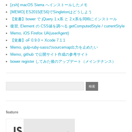
[zsh] macOS Sierra へインストールしたメモ
[MEMO] ES2015(ES6)でSingletonはどうしよう
【覚書】bower で jQuery 1.x系 と 2.x系を同時にインストール
復習, Element の CSS値を調べる getComputedStyle / currentStyle
Memo, iOS Firefox UA(userAgent)
【覚書】oF 0.9.0 + Xcode 7.1.1
Memo, gulp-ruby-sassのsourcemap出力を止めたい
Memo, github で公開サイト作成の参考サイト
bower register してみた後のアップデート（メインテナンス）
feature