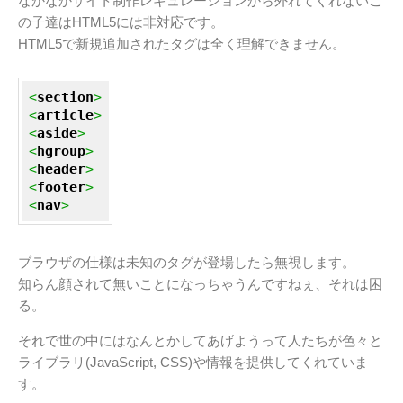
なかなかサイト制作レギュレーションから外れてくれないこ
の子達はHTML5には非対応です。
HTML5で新規追加されたタグは全く理解できません。
<
section
>
<
article
>
<
aside
>
<
hgroup
>
<
header
>
<
footer
>
<
nav
>
ブラウザの仕様は未知のタグが登場したら無視します。
知らん顔されて無いことになっちゃうんですねぇ、それは困
る。
それで世の中にはなんとかしてあげようって人たちが色々と
ライブラリ(JavaScript, CSS)や情報を提供してくれていま
す。