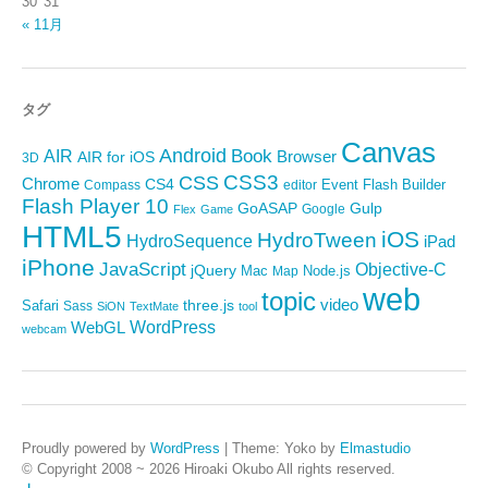
30
31
« 11月
タグ
Canvas
Android
Book
AIR
Browser
AIR for iOS
3D
CSS3
CSS
Chrome
CS4
Event
Flash Builder
editor
Compass
Flash Player 10
GoASAP
Gulp
Google
Flex
Game
HTML5
iOS
HydroTween
HydroSequence
iPad
iPhone
JavaScript
Objective-C
jQuery
Mac
Node.js
Map
web
topic
video
Safari
three.js
Sass
SiON
TextMate
tool
WordPress
WebGL
webcam
Proudly powered by
WordPress
|
Theme: Yoko by
Elmastudio
© Copyright 2008 ~ 2026 Hiroaki Okubo All rights reserved.