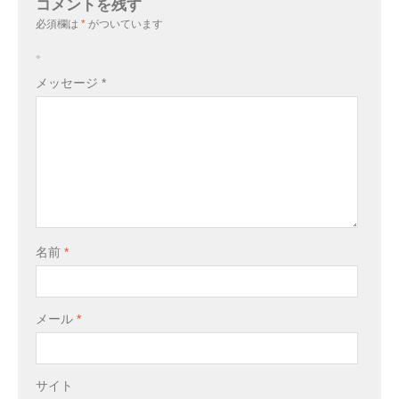
コメントを残す
必須欄は
*
がついています
。
メッセージ
*
名前
*
メール
*
サイト