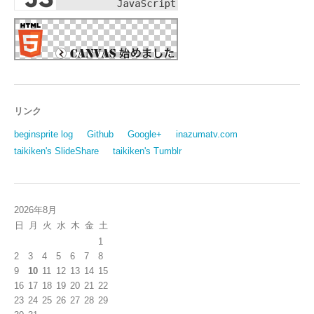
リンク
beginsprite log
Github
Google+
inazumatv.com
taikiken's SlideShare
taikiken's Tumblr
2026年8月
日
月
火
水
木
金
土
1
2
3
4
5
6
7
8
9
10
11
12
13
14
15
16
17
18
19
20
21
22
23
24
25
26
27
28
29