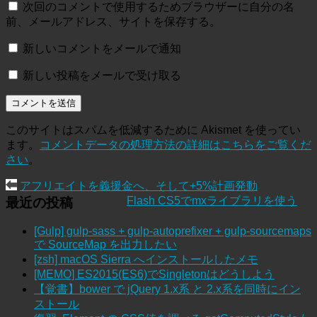
次回のコメントで使用するためブラウザーに自分の名
前、メールアドレス、サイトを保存する。
新しいコメントをメールで通知
新しい投稿をメールで受け取る
このサイトはスパムを低減するために Akismet を使ってい
ます。
コメントデータの処理方法の詳細はこちらをご覧くだ
さい
。
アフリエイトを義援金へ、そして+5%計画発動
Flash CS5でmxライブラリを使う
最近の投稿
[Gulp] gulp-sass + gulp-autoprefixer + gulp-sourcemaps
で SourceMap を出力したい
[zsh] macOS Sierra へインストールしたメモ
[MEMO] ES2015(ES6)でSingletonはどうしよう
【覚書】bower で jQuery 1.x系 と 2.x系を同時にイン
ストール