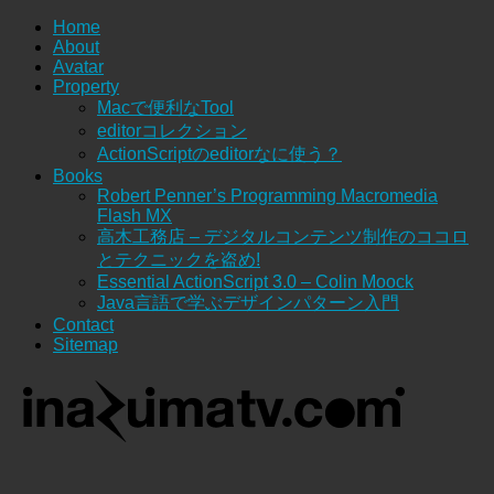
Home
About
Avatar
Property
Macで便利なTool
editorコレクション
ActionScriptのeditorなに使う？
Books
Robert Penner’s Programming Macromedia
Flash MX
高木工務店 – デジタルコンテンツ制作のココロ
とテクニックを盗め!
Essential ActionScript 3.0 – Colin Moock
Java言語で学ぶデザインパターン入門
Contact
Sitemap