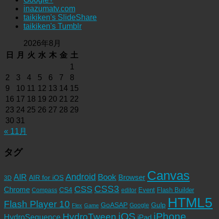
inazumatv.com
taikiken's SlideShare
taikiken's Tumblr
2026年8月
日
月
火
水
木
金
土
1
2
3
4
5
6
7
8
9
10
11
12
13
14
15
16
17
18
19
20
21
22
23
24
25
26
27
28
29
30
31
« 11月
タグ
Canvas
Android
Book
AIR
Browser
AIR for iOS
3D
CSS3
CSS
Chrome
CS4
Event
Flash Builder
editor
Compass
HTML5
Flash Player 10
GoASAP
Gulp
Google
Flex
Game
iOS
iPhone
HydroTween
HydroSequence
iPad