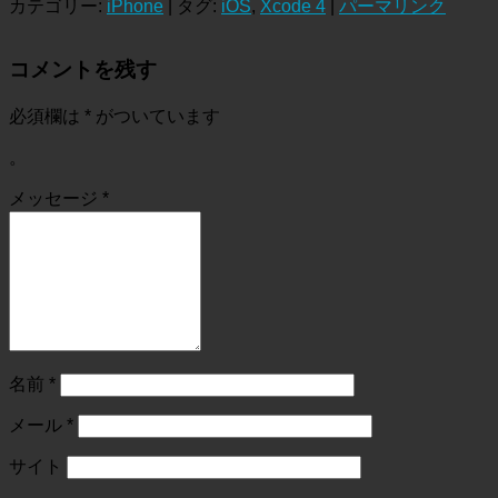
カテゴリー:
iPhone
| タグ:
iOS
,
Xcode 4
|
パーマリンク
コメントを残す
必須欄は
*
がついています
。
メッセージ
*
名前
*
メール
*
サイト