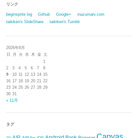
リンク
beginsprite log
Github
Google+
inazumatv.com
taikiken's SlideShare
taikiken's Tumblr
2026年8月
日
月
火
水
木
金
土
1
2
3
4
5
6
7
8
9
10
11
12
13
14
15
16
17
18
19
20
21
22
23
24
25
26
27
28
29
30
31
« 11月
タグ
Canvas
Android
Book
AIR
Browser
AIR for iOS
3D