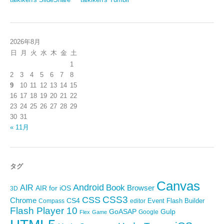
2026年8月
日
月
火
水
木
金
土
1
2
3
4
5
6
7
8
9
10
11
12
13
14
15
16
17
18
19
20
21
22
23
24
25
26
27
28
29
30
31
« 11月
タグ
Canvas
Android
Book
AIR
Browser
AIR for iOS
3D
CSS3
CSS
Chrome
CS4
Event
Flash Builder
editor
Compass
Flash Player 10
GoASAP
Gulp
Google
Flex
Game