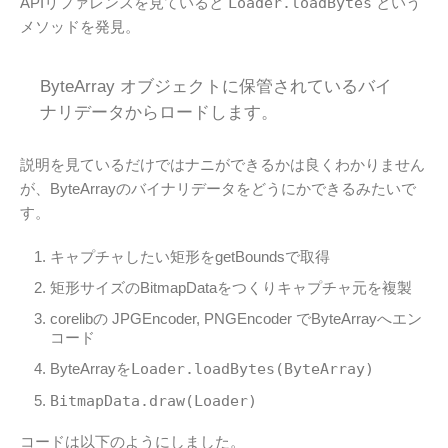
APIリファレンスを見ていると
Loader.loadBytes
という
メソッドを発見。
ByteArray オブジェクトに保管されているバイ
ナリデータからロードします。
説明を見ているだけではナニができるかは良くわかりません
が、ByteArrayのバイナリデータをどうにかできるみたいで
す。
キャプチャしたい矩形をgetBoundsで取得
矩形サイズのBitmapDataをつくりキャプチャ元を複製
corelibの JPGEncoder, PNGEncoder でByteArrayへエン
コード
ByteArrayを
Loader.loadBytes(ByteArray)
BitmapData.draw(Loader)
コードは以下のようにしました。