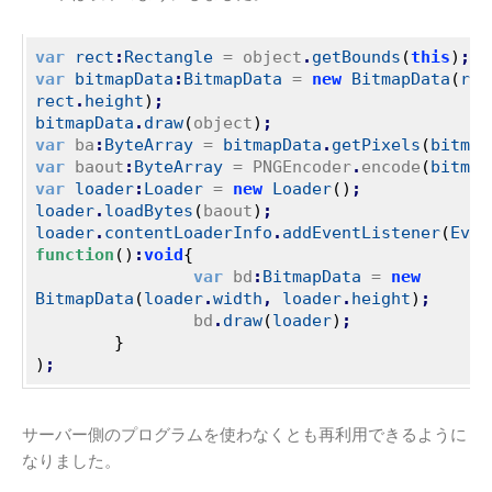
var
rect
:
Rectangle
 = object
.
getBounds
(
this
)
;
var
bitmapData
:
BitmapData
 = 
new
BitmapData
(
rec
rect
.
height
)
;
bitmapData
.
draw
(
object
)
;
var
 ba
:
ByteArray
 = 
bitmapData
.
getPixels
(
bitmap
var
 baout
:
ByteArray
 = PNGEncoder
.
encode
(
bitmap
var
loader
:
Loader
 = 
new
Loader
(
)
;
loader
.
loadBytes
(
baout
)
;
loader
.
contentLoaderInfo
.
addEventListener
(
Even
function
(
)
:
void
{
var
 bd
:
BitmapData
 = 
new
BitmapData
(
loader
.
width
,
loader
.
height
)
;
		bd
.
draw
(
loader
)
;
}
)
;
サーバー側のプログラムを使わなくとも再利用できるように
なりました。