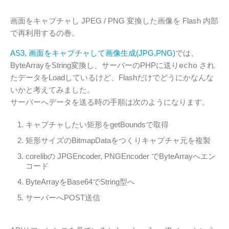
画面をキャプチャし JPEG / PNG 変換した画像を Flash 内部
で再利用するの巻。
AS3, 画面をキャプチャして画像生成(JPG,PNG)
では、
ByteArrayをString変換し、サーバーのPHPに送り
echo
され
たデータをLoadしているけど、Flashだけでどうにかなんな
いかと考えてみました。
サーバーへデータを送る時の手順は次のようになります。
キャプチャしたい矩形をgetBoundsで取得
矩形サイズのBitmapDataをつくりキャプチャ元を複製
corelibの JPGEncoder, PNGEncoder でByteArrayへエン
コード
ByteArrayをBase64でString型へ
サーバーへPOST送信