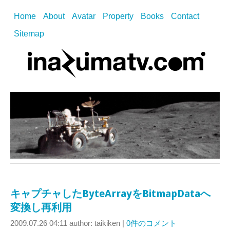
Home
About
Avatar
Property
Books
Contact
Sitemap
キャプチャしたByteArrayをBitmapDataへ
変換し再利用
2009.07.26 04:11
author: taikiken
|
0件のコメント