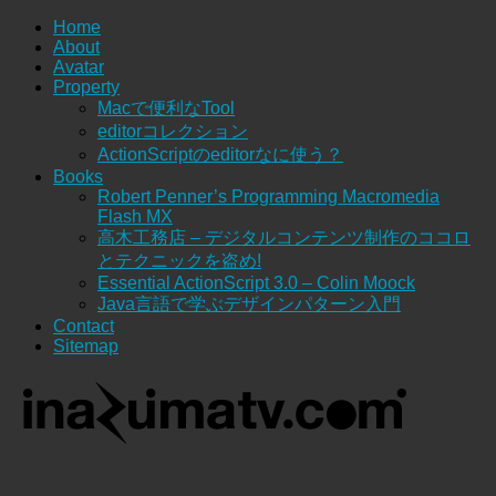
Home
About
Avatar
Property
Macで便利なTool
editorコレクション
ActionScriptのeditorなに使う？
Books
Robert Penner’s Programming Macromedia
Flash MX
高木工務店 – デジタルコンテンツ制作のココロ
とテクニックを盗め!
Essential ActionScript 3.0 – Colin Moock
Java言語で学ぶデザインパターン入門
Contact
Sitemap