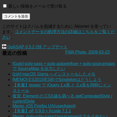
新しい投稿をメールで受け取る
このサイトはスパムを低減するために Akismet を使ってい
ます。
コメントデータの処理方法の詳細はこちらをご覧くだ
さい
。
GoASAP 0.5.2 r59 アップデート
FWA Photo, 2009-03-23
最近の投稿
[Gulp] gulp-sass + gulp-autoprefixer + gulp-sourcemaps
で SourceMap を出力したい
[zsh] macOS Sierra へインストールしたメモ
[MEMO] ES2015(ES6)でSingletonはどうしよう
【覚書】bower で jQuery 1.x系 と 2.x系を同時にイン
ストール
復習, Element の CSS値を調べる getComputedStyle /
currentStyle
Memo, iOS Firefox UA(userAgent)
【覚書】oF 0.9.0 + Xcode 7.1.1
Memo, gulp-ruby-sassのsourcemap出力を止めたい