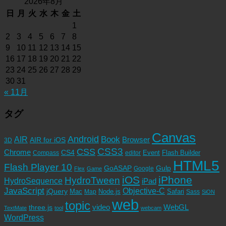
2026年8月
日
月
火
水
木
金
土
1
2
3
4
5
6
7
8
9
10
11
12
13
14
15
16
17
18
19
20
21
22
23
24
25
26
27
28
29
30
31
« 11月
タグ
Canvas
Android
Book
AIR
Browser
AIR for iOS
3D
CSS3
CSS
Chrome
CS4
Event
Flash Builder
editor
Compass
HTML5
Flash Player 10
GoASAP
Gulp
Google
Flex
Game
iOS
iPhone
HydroTween
HydroSequence
iPad
JavaScript
Objective-C
jQuery
Mac
Node.js
Safari
Map
Sass
SiON
web
topic
video
WebGL
three.js
TextMate
tool
webcam
WordPress