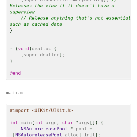
Releases the view if it doesn't have a 
superview
// Release anything that's not essential, 
such as cached data
}
-
(
void
)
dealloc 
{
[
super dealloc
]
}
@end
main.m
#import <UIKit/UIKit.h>
int
 main
(
int
 argc, 
char
*
argv
[
]
)
{
NSAutoreleasePool
*
 pool 
=
[
[
NSAutoreleasePool
 alloc
]
 init
]
;
