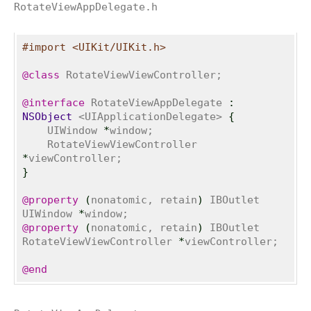
RotateViewAppDelegate.h
#import <UIKit/UIKit.h>
@class
 RotateViewViewController;

@interface
 RotateViewAppDelegate 
:
NSObject
 <UIApplicationDelegate> 
{
    UIWindow 
*
window;

    RotateViewViewController 
*
}
@property
(
nonatomic, retain
)
 IBOutlet 
UIWindow 
*
@property
(
nonatomic, retain
)
 IBOutlet 
RotateViewViewController 
*
viewController;

@end