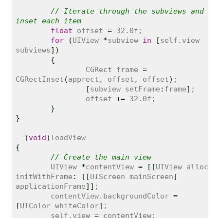
// Iterate through the subviews and 
inset each item
float
 offset 
=
 32.0f;

for
(
UIView 
*
subview 
in
[
self.view 
subviews
]
)
{
		CGRect frame 
=
CGRectInset
(
apprect, offset, offset
)
;

[
subview setFrame
:
frame
]
;

		offset 
+=
 32.0f;

}
}
-
(
void
)
{
// Create the main view
	UIView 
*
contentView 
=
[
[
UIView alloc
]
initWithFrame
:
[
[
UIScreen mainScreen
]
applicationFrame
]
]
;

	contentView.backgroundColor 
=
[
UIColor whiteColor
]
;

	self.view 
=
 contentView;
