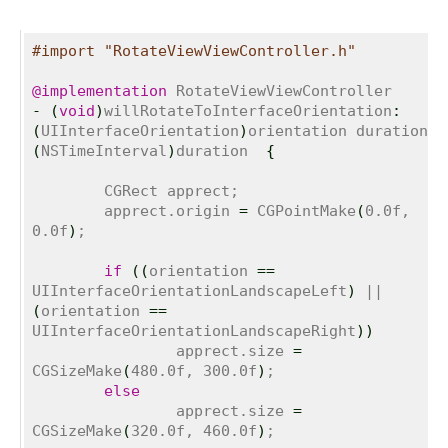
#import "RotateViewViewController.h"
@implementation
-
(
void
)
willRotateToInterfaceOrientation
:
(
UIInterfaceOrientation
)
orientation duration
:
(
NSTimeInterval
)
duration  
{
	CGRect apprect;

	apprect.origin 
=
 CGPointMake
(
0.0f, 
0.0f
)
;

if
(
(
orientation 
==
UIInterfaceOrientationLandscapeLeft
)
 || 
(
orientation 
==
UIInterfaceOrientationLandscapeRight
)
)
		apprect.size 
=
CGSizeMake
(
480.0f, 300.0f
)
;

else
		apprect.size 
=
CGSizeMake
(
320.0f, 460.0f
)
;
