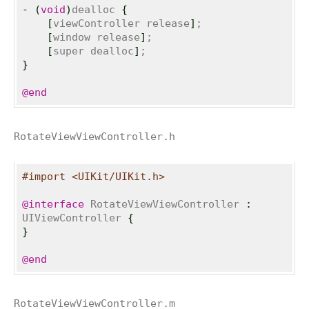
-
(
void
)
dealloc 
{
[
viewController release
]
;

[
window release
]
;

[
super dealloc
]
}
@end
RotateViewViewController.h
#import <UIKit/UIKit.h>
@interface
 RotateViewViewController 
:
UIViewController 
{
}
@end
RotateViewViewController.m