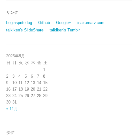
リンク
beginsprite log
Github
Google+
inazumatv.com
taikiken's SlideShare
taikiken's Tumblr
2026年8月
日
月
火
水
木
金
土
1
2
3
4
5
6
7
8
9
10
11
12
13
14
15
16
17
18
19
20
21
22
23
24
25
26
27
28
29
30
31
« 11月
タグ