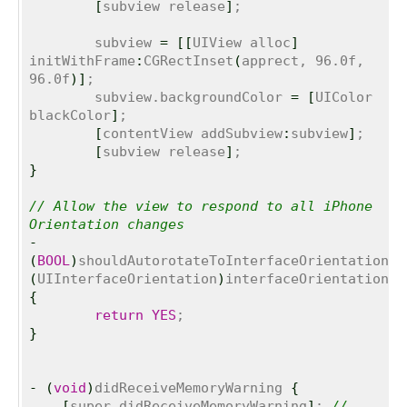
[
subview release
]
;

	subview 
=
[
[
UIView alloc
]
initWithFrame
:
CGRectInset
(
apprect, 96.0f, 
96.0f
)
]
;

	subview.backgroundColor 
=
[
UIColor 
blackColor
]
;

[
contentView addSubview
:
subview
]
;

[
subview release
]
}
// Allow the view to respond to all iPhone 
Orientation changes
-
(
BOOL
)
shouldAutorotateToInterfaceOrientation
:
(
UIInterfaceOrientation
)
{
return
YES
}
-
(
void
)
didReceiveMemoryWarning 
{
[
super didReceiveMemoryWarning
]
; 
// 