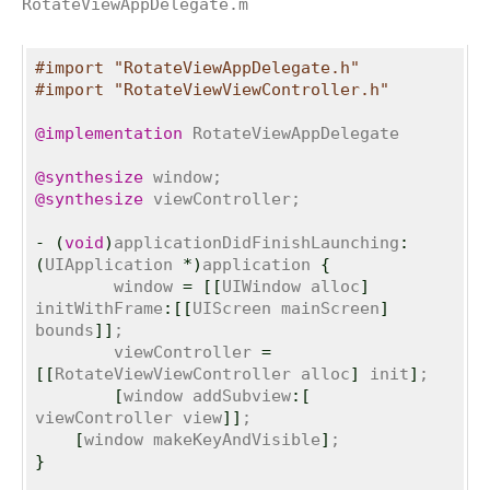
RotateViewAppDelegate.m
#import "RotateViewAppDelegate.h"
#import "RotateViewViewController.h"
@implementation
 RotateViewAppDelegate

@synthesize
@synthesize
 viewController;

-
(
void
)
applicationDidFinishLaunching
:
(
UIApplication 
*
)
application 
{
	window 
=
[
[
UIWindow alloc
]
initWithFrame
:
[
[
UIScreen mainScreen
]
bounds
]
]
;

	viewController 
=
[
[
RotateViewViewController alloc
]
 init
]
;    

[
window addSubview
:
[
viewController view
]
]
;

[
window makeKeyAndVisible
]
}