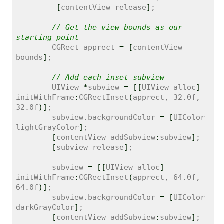
[
contentView release
]
;

// Get the view bounds as our 
starting point
	CGRect apprect 
=
[
contentView 
bounds
]
;

// Add each inset subview
	UIView 
*
subview 
=
[
[
UIView alloc
]
initWithFrame
:
CGRectInset
(
apprect, 32.0f, 
32.0f
)
]
;

	subview.backgroundColor 
=
[
UIColor 
lightGrayColor
]
;

[
contentView addSubview
:
subview
]
;

[
subview release
]
;

	subview 
=
[
[
UIView alloc
]
initWithFrame
:
CGRectInset
(
apprect, 64.0f, 
64.0f
)
]
;

	subview.backgroundColor 
=
[
UIColor 
darkGrayColor
]
;

[
contentView addSubview
:
subview
]
;
