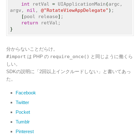
int
 retVal 
=
 UIApplicationMain
(
argc, 
argv, 
nil
, 
@
"RotateViewAppDelegate"
)
;

[
pool release
]
;

return
}
分からないことだらけ。
#import
は PHP の
require_once()
と同じように働くら
しい。
SDKの説明に「2回以上インクルードしない」と書いてあっ
た。
Facebook
Twitter
Pocket
Tumblr
Pinterest