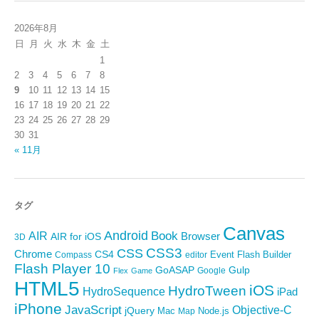
2026年8月
日
月
火
水
木
金
土
1
2
3
4
5
6
7
8
9
10
11
12
13
14
15
16
17
18
19
20
21
22
23
24
25
26
27
28
29
30
31
« 11月
タグ
Canvas
Android
Book
AIR
Browser
AIR for iOS
3D
CSS3
CSS
Chrome
CS4
Event
Flash Builder
editor
Compass
Flash Player 10
GoASAP
Gulp
Google
Flex
Game
HTML5
iOS
HydroTween
HydroSequence
iPad
iPhone
JavaScript
Objective-C
jQuery
Mac
Node.js
Map