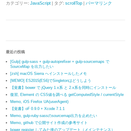
カテゴリー:
JavaScript
| タグ:
scrollTop
|
パーマリンク
最近の投稿
[Gulp] gulp-sass + gulp-autoprefixer + gulp-sourcemaps で
SourceMap を出力したい
[zsh] macOS Sierra へインストールしたメモ
[MEMO] ES2015(ES6)でSingletonはどうしよう
【覚書】bower で jQuery 1.x系 と 2.x系を同時にインストール
復習, Element の CSS値を調べる getComputedStyle / currentStyle
Memo, iOS Firefox UA(userAgent)
【覚書】oF 0.9.0 + Xcode 7.1.1
Memo, gulp-ruby-sassのsourcemap出力を止めたい
Memo, github で公開サイト作成の参考サイト
bower register してみた後のアップデート（メインテナンス）