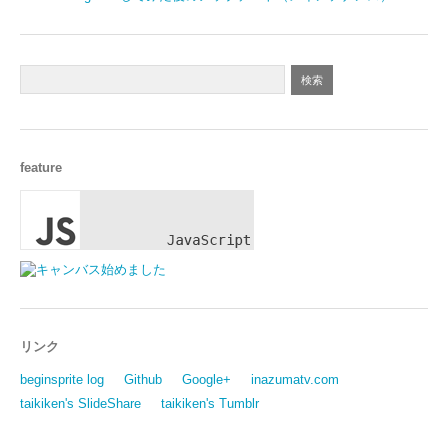
feature
リンク
beginsprite log
Github
Google+
inazumatv.com
taikiken's SlideShare
taikiken's Tumblr