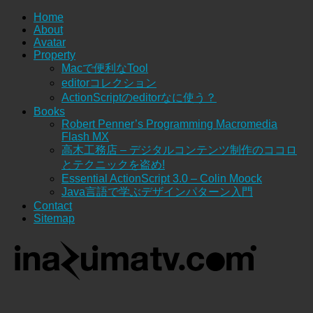
Home
About
Avatar
Property
Macで便利なTool
editorコレクション
ActionScriptのeditorなに使う？
Books
Robert Penner’s Programming Macromedia
Flash MX
高木工務店 – デジタルコンテンツ制作のココロ
とテクニックを盗め!
Essential ActionScript 3.0 – Colin Moock
Java言語で学ぶデザインパターン入門
Contact
Sitemap