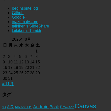
beginsprite log
Github
Google+
inazumatv.com
taikiken's SlideShare
taikiken's Tumblr
2026年8月
日
月
火
水
木
金
土
1
2
3
4
5
6
7
8
9
10
11
12
13
14
15
16
17
18
19
20
21
22
23
24
25
26
27
28
29
30
31
« 11月
タグ
Canvas
Android
Book
AIR
Browser
AIR for iOS
3D