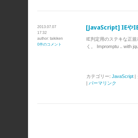
[JavaScript]
2013.07.07
17:32
author: taikiken
IE判定用のステキな正規表現
0件のコメント
く。 Impromptu .. with jque
カテゴリー:
JavaScript
|
|
パーマリンク