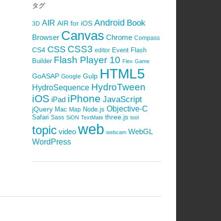
タグ
Android
Book
AIR
AIR for iOS
3D
Canvas
Browser
Chrome
Compass
CSS3
CSS
CS4
Event
Flash
editor
Flash Player 10
Builder
Flex
Game
HTML5
GoASAP
Gulp
Google
HydroTween
HydroSequence
iOS
iPhone
JavaScript
iPad
Objective-C
jQuery
Mac
Node.js
Map
Safari
three.js
Sass
SiON
TextMate
tool
web
topic
video
WebGL
webcam
WordPress