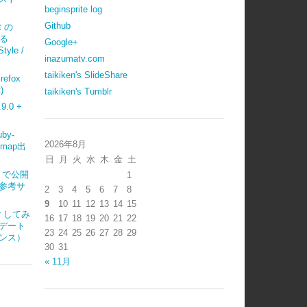
beginsprite log
Github
t の
べる
Google+
tyle /
inazumatv.com
taikiken's SlideShare
refox
)
taikiken's Tumblr
.0 +
uby-
2026年8月
emap出
日
月
火
水
木
金
土
ub で公開
1
参考サ
2
3
4
5
6
7
8
9
10
11
12
13
14
15
ter してみ
16
17
18
19
20
21
22
デート
23
24
25
26
27
28
29
ンス）
30
31
« 11月