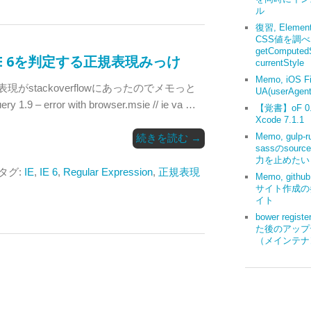
ル
復習, Elemen
CSS値を調
getComputedS
 IEやIE 6を判定する正規表現みっけ
currentStyle
Memo, iOS Fi
がstackoverflowにあったのでメモっと
UA(userAgent
ry 1.9 – error with browser.msie // ie va …
【覚書】oF 0.9
Xcode 7.1.1
Memo, gulp-r
続きを読む
→
sassのsourc
力を止めたい
 タグ:
IE
,
IE 6
,
Regular Expression
,
正規表現
Memo, gith
サイト作成の
イト
bower regis
た後のアップ
（メインテナ