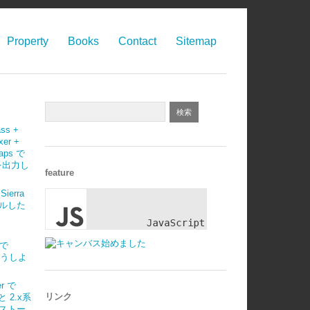
Property
Books
Contact
Sitemap
ass +
xer +
maps で
 を出力し
feature
Sierra
ルした
)で
はどうしよ
r で
リンク
 と 2.x系
ストー