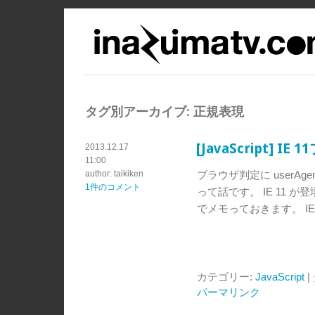
タグ別アーカイブ:
正規表現
[JavaScript] 
2013.12.17
11:00
author: taikiken
ブラウザ判定に userA
1件のコメント
って話です。 IE 11
でメモっておきます。 IE 11 u
カテゴリー:
JavaScript
|
パーマリンク