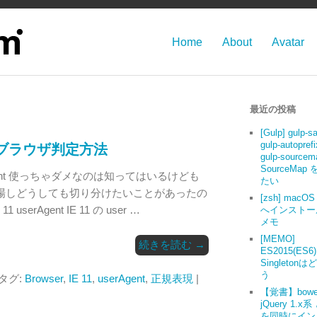
Home
About
Avatar
最近の投稿
[Gulp] gulp-s
gulp-autoprefi
IE 11ブラウザ判定方法
gulp-source
SourceMap
gent 使っちゃダメなのは知ってはいるけども
たい
 が登場しどうしても切り分けたいことがあったの
[zsh] macOS 
serAgent IE 11 の user …
へインストー
メモ
[MEMO]
続きを読む
→
ES2015(ES6
Singleton
う
 タグ:
Browser
,
IE 11
,
userAgent
,
正規表現
|
【覚書】bowe
jQuery 1.x系
を同時にイン